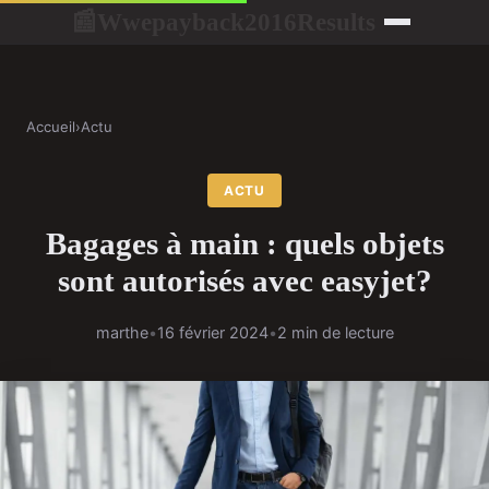
Wwepayback2016Results
📰
Accueil
›
Actu
ACTU
Bagages à main : quels objets
sont autorisés avec easyjet?
marthe
•
16 février 2024
•
2 min de lecture