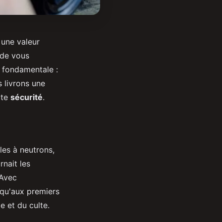
 une valeur
 de vous
 fondamentale :
 livrons une
ute
sécurité
.
iles à neutrons,
rnait les
 Avec
squ'aux premiers
e et du culte.