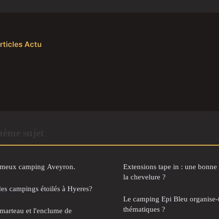
rticles Actu
même sujet
ameux camping Aveyron.
Extensions tape in : une bonne 
la chevelure ?
 des campings étoilés à Hyeres?
Le camping Epi Bleu organise-t-
thématiques ?
 marteau et l'enclume de