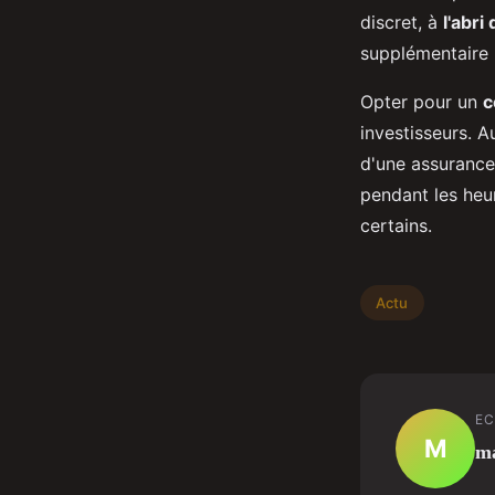
discret, à
l'abri
supplémentaire 
Opter pour un
c
investisseurs. A
d'une assurance e
pendant les heu
certains.
Actu
EC
M
m