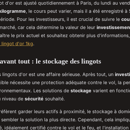
got d'or est ajusté quotidiennement à Paris, du lundi au vend
1 kilogramme
, le cours peut varier, mais il a été enregistré 
ériode. Pour les investisseurs, il est crucial de suivre le
cou
marché, car cela détermine la valeur de leur
investissemen
ître le prix actuel et souhaitez obtenir plus d'information
 lingot d'or 1kg
.
avant tout : le stockage des lingots
lingots d'or est une affaire sérieuse. Après tout, un
invest
gible nécessite une protection adéquate contre le vol, la p
onnementaux. Les solutions de
stockage
varient en fonct
du niveau de
sécurité
souhaité.
éfèrent garder leurs actifs à proximité, le stockage à domi
 sembler la solution la plus directe. Cependant, cela impliq
, idéalement certifié contre le vol et le feu, et l'installation