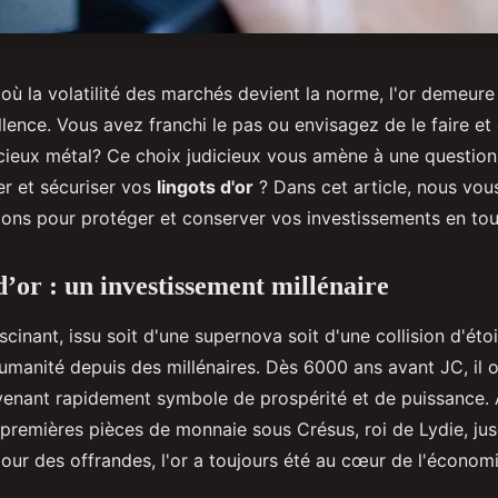
ù la volatilité des marchés devient la norme, l'or demeure
lence. Vous avez franchi le pas ou envisagez de le faire et
cieux métal? Ce choix judicieux vous amène à une question
r et sécuriser vos
lingots d'or
? Dans cet article, nous vous
ions pour protéger et conserver vos investissements en to
d’or : un investissement millénaire
ascinant, issu soit d'une supernova soit d'une collision d'éto
humanité depuis des millénaires. Dès 6000 ans avant JC, il o
devenant rapidement symbole de prospérité et de puissance.
s premières pièces de monnaie sous Crésus, roi de Lydie, ju
 pour des offrandes, l'or a toujours été au cœur de l'économi