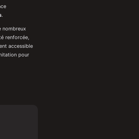
nce
s
.
de nombreux
té renforcée,
ent accessible
mitation pour