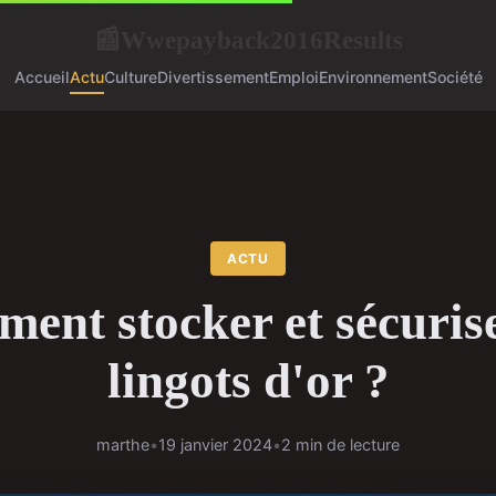
Wwepayback2016Results
📰
Accueil
Actu
Culture
Divertissement
Emploi
Environnement
Société
ACTU
ent stocker et sécurise
lingots d'or ?
marthe
•
19 janvier 2024
•
2 min de lecture