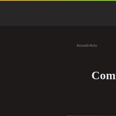
Accueil
›
Actu
Comm