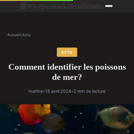
Wwepayback2016Results
📰
Accueil
›
Actu
ACTU
Comment identifier les poissons
de mer?
marthe
•
18 avril 2024
•
2 min de lecture