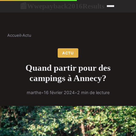
Wwepayback2016Results
📰
Accueil
›
Actu
ACTU
Quand partir pour des
campings à Annecy?
marthe
•
16 février 2024
•
2 min de lecture