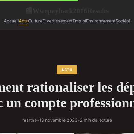
Wwepayback2016Results
📰
Accueil
Actu
Culture
Divertissement
Emploi
Environnement
Société
ACTU
nt rationaliser les dé
c un compte professionn
marthe
•
18 novembre 2023
•
2 min de lecture