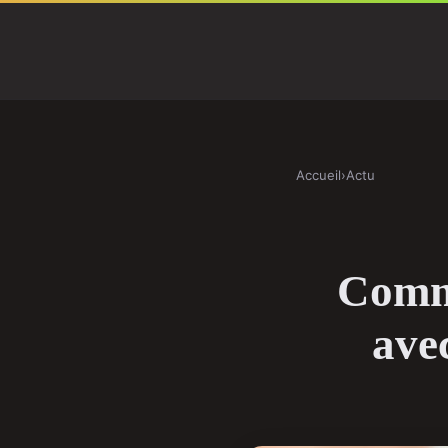
Accueil
›
Actu
Comme
ave