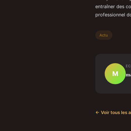
entraîner des c
professionnel d
Actu
EC
M
m
← Voir tous les a