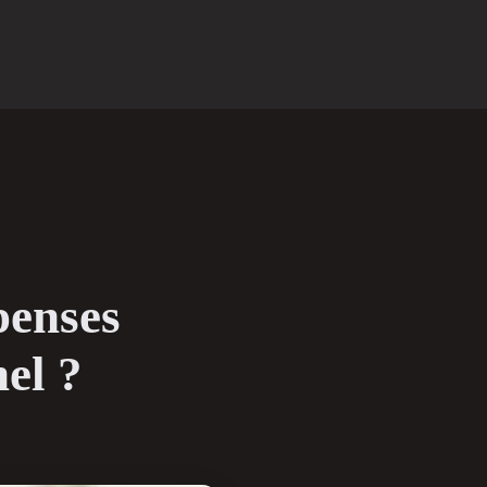
penses
el ?