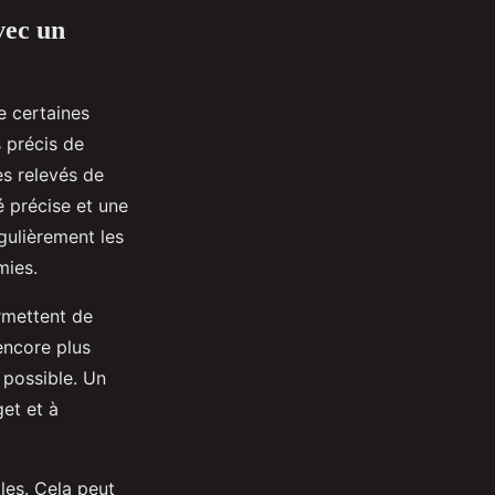
vec un
re certaines
s précis de
les relevés de
é précise et une
égulièrement les
mies.
rmettent de
encore plus
 possible. Un
et et à
les. Cela peut