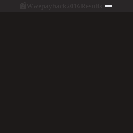
Wwepayback2016Results
📰