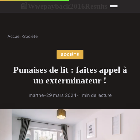
Wwepayback2016Results
📰
Accueil
›
Société
SOCIÉTÉ
Punaises de lit : faites appel à
un exterminateur !
marthe
•
29 mars 2024
•
1 min de lecture