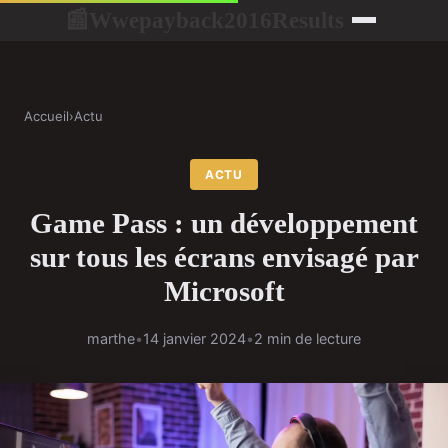
Wwepayback2016Results
📰
Accueil
›
Actu
ACTU
Game Pass : un développement
sur tous les écrans envisagé par
Microsoft
marthe
•
14 janvier 2024
•
2 min de lecture