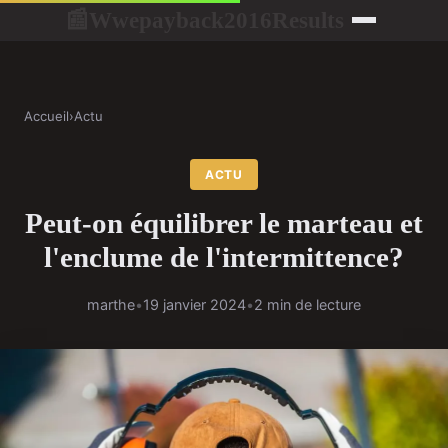
Wwepayback2016Results
📰
Accueil
›
Actu
ACTU
Peut-on équilibrer le marteau et
l'enclume de l'intermittence?
marthe
•
19 janvier 2024
•
2 min de lecture