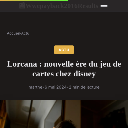
Wwepayback2016Results
📰
Accueil
›
Actu
ACTU
Lorcana : nouvelle ère du jeu de
cartes chez disney
marthe
•
6 mai 2024
•
2 min de lecture