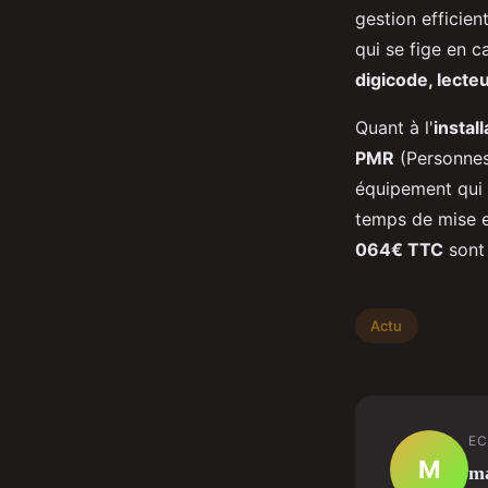
gestion efficie
qui se fige en c
digicode, lecte
Quant à l'
instal
PMR
(Personnes 
équipement qui s
temps de mise e
064€ TTC
sont 
Actu
EC
M
m