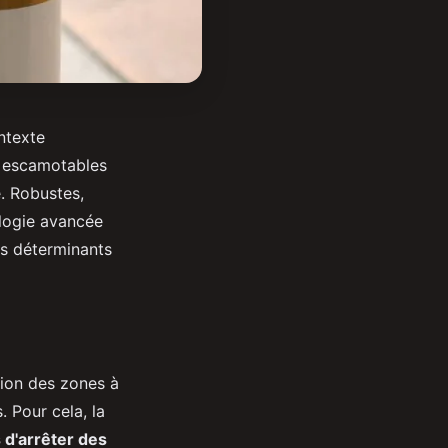
ntexte
s escamotables
. Robustes,
ologie avancée
res déterminants
tion des zones à
 Pour cela, la
d'arrêter des