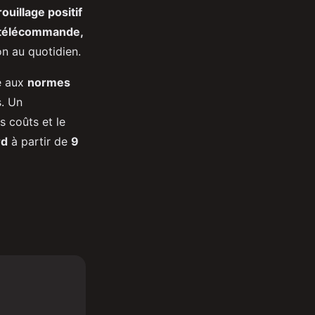
ouillage positif
télécommande,
ion au quotidien.
me aux
normes
s. Un
s coûts et le
rd
à partir de
9