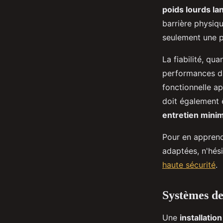
poids lourds la
barrière physiq
seulement une 
La fiabilité, qu
performances da
fonctionnelle ap
doit également 
entretien minim
Pour en apprend
adaptées, n'hés
haute sécurité
.
Systèmes de 
Une
installation