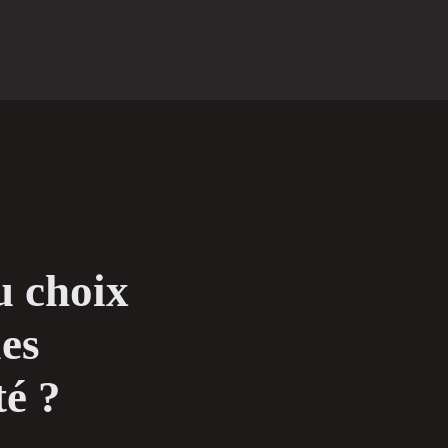
u choix
es
té ?