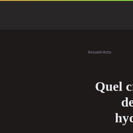
Accueil
›
Actu
Quel c
d
hyd