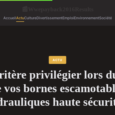
Wwepayback2016Results
📰
Accueil
Actu
Culture
Divertissement
Emploi
Environnement
Société
ACTU
ritère privilégier lors d
e vos bornes escamotabl
rauliques haute sécuri