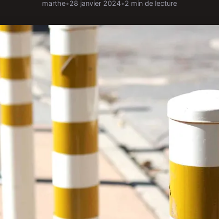
marthe
•
28 janvier 2024
•
2 min de lecture