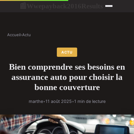
Wwepayback2016Results
📰
Accueil
›
Actu
ACTU
Bien comprendre ses besoins en
assurance auto pour choisir la
bonne couverture
marthe
•
11 août 2025
•
1 min de lecture